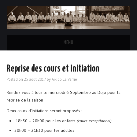
MENU
ACCUEIL
Reprise des cours et initiation
L’AÏKIDO
Posted on
25 août 2017
by
Aikido La Verrie
LE CLUB
Rendez-vous à tous le mercredi 6 Septembre au Dojo pour la
reprise de la saison !
HORAIRES DES COURS
Deux cours d’initiations seront proposés :
INSCRIPTIONS & TARIFS
18h30 – 20h00 pour les enfants
(cours exceptionnel)
20h00 – 21h30 pour les adultes
LE BUREAU