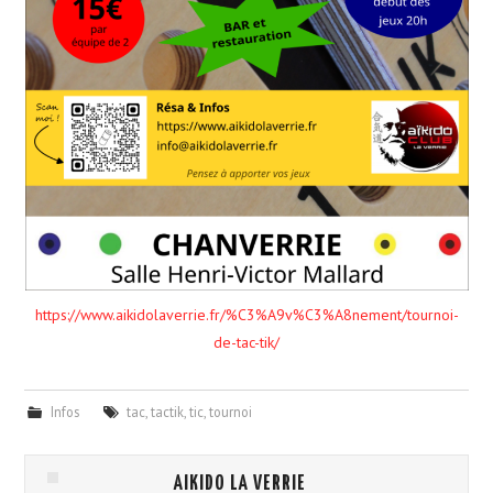
https://www.aikidolaverrie.fr/%C3%A9v%C3%A8nement/tournoi-
de-tac-tik/
Infos
tac
,
tactik
,
tic
,
tournoi
AIKIDO LA VERRIE