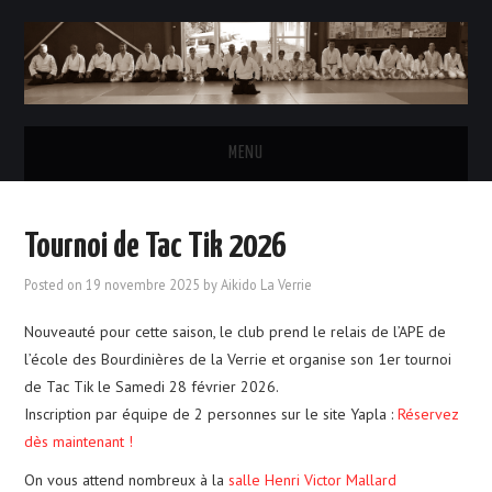
MENU
ACCUEIL
Tournoi de Tac Tik 2026
L’AÏKIDO
Posted on
19 novembre 2025
by
Aikido La Verrie
LE CLUB
Nouveauté pour cette saison, le club prend le relais de l’APE de
l’école des Bourdinières de la Verrie et organise son 1er tournoi
HORAIRES DES COURS
de Tac Tik le Samedi 28 février 2026.
Inscription par équipe de 2 personnes sur le site Yapla :
Réservez
INSCRIPTIONS & TARIFS
dès maintenant !
On vous attend nombreux à la
salle Henri Victor Mallard
LE BUREAU