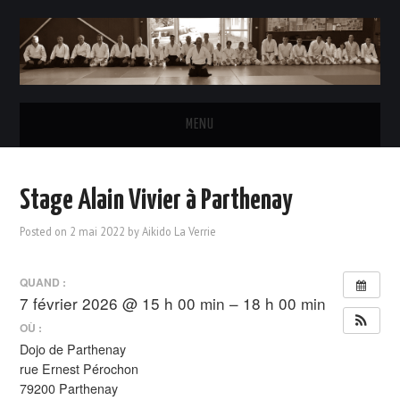
MENU
ACCUEIL
Stage Alain Vivier à Parthenay
L’AÏKIDO
Posted on
2 mai 2022
by
Aikido La Verrie
LE CLUB
QUAND :
7 février 2026 @ 15 h 00 min – 18 h 00 min
HORAIRES DES COURS
OÙ :
Dojo de Parthenay
INSCRIPTIONS & TARIFS
rue Ernest Pérochon
79200 Parthenay
LE BUREAU