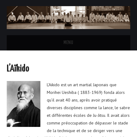
MENU
ACCUEIL
L’Aïkido
L’AÏKIDO
L’Aikido est un art martial Japonais que
LE CLUB
Morihei Ueshiba ( 1883-1969) fonda alors
qu’il avait 40 ans, après avoir pratiqué
HORAIRES DES COURS
diverses disciplines comme la lance, le sabre
et différentes écoles de Ju-Jitsu. Il avait alors
INSCRIPTIONS & TARIFS
comme préoccupation de dépasser le stade
de la technique et de se diriger vers une
LE BUREAU