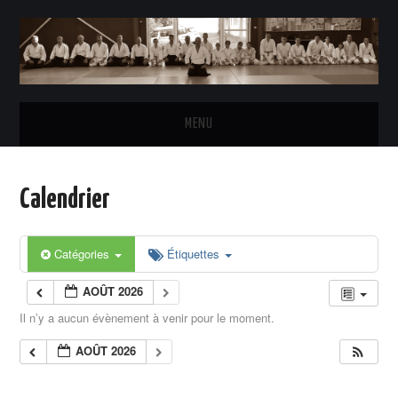
MENU
ACCUEIL
Calendrier
L’AÏKIDO
Catégories
Étiquettes
LE CLUB
AOÛT 2026
HORAIRES DES COURS
Il n’y a aucun évènement à venir pour le moment.
AOÛT 2026
INSCRIPTIONS & TARIFS
LE BUREAU