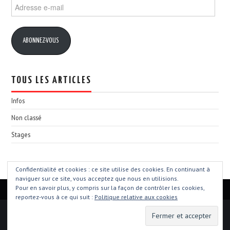
Adresse
e-
mail
ABONNEZ-VOUS
TOUS LES ARTICLES
Infos
Non classé
Stages
Confidentialité et cookies : ce site utilise des cookies. En continuant à
naviguer sur ce site, vous acceptez que nous en utilisions.
Pour en savoir plus, y compris sur la façon de contrôler les cookies,
reportez-vous à ce qui suit :
Politique relative aux cookies
© 2026 Aïkido Club La Verrie. All rights reserved.
Hiero
by aThemes