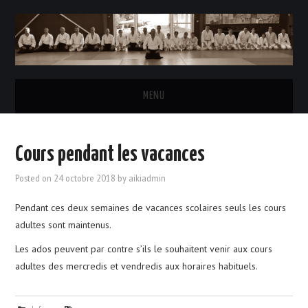
MENU
ACCUEIL
Cours pendant les vacances
L’AÏKIDO
Posted on
24 octobre 2018
by
aikiadmin
LE CLUB
Pendant ces deux semaines de vacances scolaires seuls les cours
adultes sont maintenus.
HORAIRES DES COURS
Les ados peuvent par contre s’ils le souhaitent venir aux cours
adultes des mercredis et vendredis aux horaires habituels.
INSCRIPTIONS & TARIFS
LE BUREAU