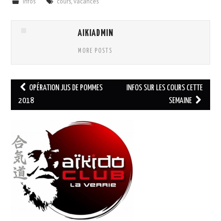
Infos
cours
,
vacances
CALENDRIER
AIKIADMIN
PHOTOS
MORE POSTS
NOUS CONTACTER
Navigation
OPÉRATION JUS DE POMMES
INFOS SUR LES COURS CETTE
des
2018
SEMAINE
articles