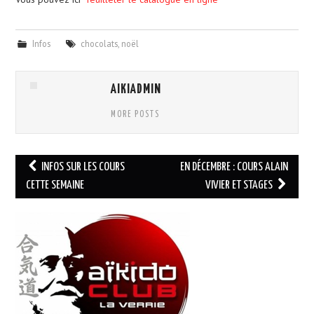
CALENDRIER
Infos
chocolats
,
noël
PHOTOS
AIKIADMIN
NOUS CONTACTER
MORE POSTS
Navigation
INFOS SUR LES COURS
EN DÉCEMBRE : COURS ALAIN
des
CETTE SEMAINE
VIVIER ET STAGES
articles