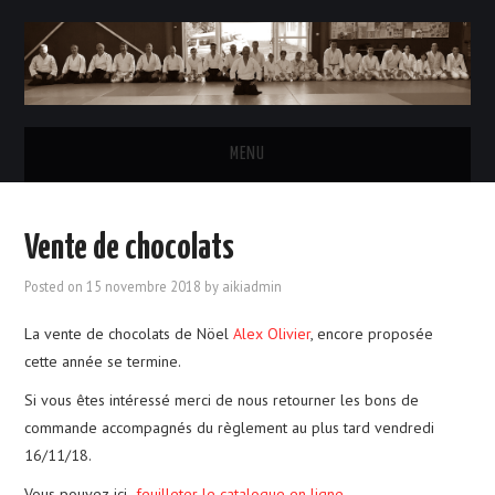
MENU
ACCUEIL
Vente de chocolats
L’AÏKIDO
Posted on
15 novembre 2018
by
aikiadmin
LE CLUB
La vente de chocolats de Nöel
Alex Olivier
, encore proposée
cette année se termine.
HORAIRES DES COURS
Si vous êtes intéressé merci de nous retourner les bons de
commande accompagnés du règlement au plus tard vendredi
INSCRIPTIONS & TARIFS
16/11/18.
LE BUREAU
Vous pouvez ici
feuilleter le catalogue en ligne