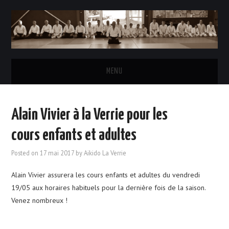
MENU
ACCUEIL
Alain Vivier à la Verrie pour les
L’AÏKIDO
cours enfants et adultes
LE CLUB
Posted on
17 mai 2017
by
Aikido La Verrie
Alain Vivier assurera les cours enfants et adultes du vendredi
HORAIRES DES COURS
19/05 aux horaires habituels pour la dernière fois de la saison.
Venez nombreux !
INSCRIPTIONS & TARIFS
LE BUREAU