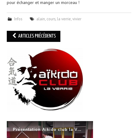
pour échanger et manger un morceau !
Infos
alain
,
cours
,
la verrie
,
vivier
Navigation
ARTICLES PRÉCÉDENTS
des
articles