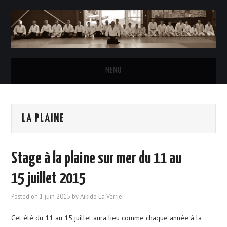
MENU
ACCUEIL
LA PLAINE
L’AÏKIDO
LE CLUB
Stage à la plaine sur mer du 11 au
HORAIRES DES COURS
15 juillet 2015
Posted on
1 juin 2015
by
Aikido La Verrie
INSCRIPTIONS & TARIFS
Cet été du 11 au 15 juillet aura lieu comme chaque année à la
LE BUREAU