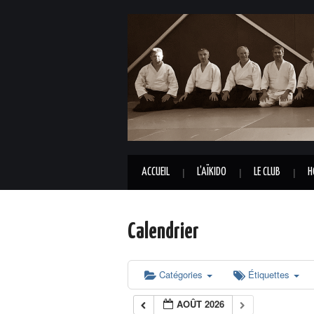
ACCUEIL
L’AÏKIDO
LE CLUB
H
Calendrier
Catégories
Étiquettes
AOÛT 2026