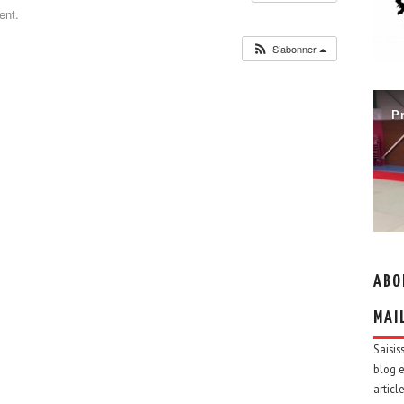
ent.
S’abonner
ABO
MAI
Saisis
blog e
articl