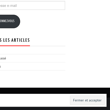
se
ONNEZ-VOUS
S LES ARTICLES
lassé
s
Hiero
by aThemes