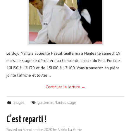
CALENDRIER
PHOTOS
NOUS CONTACTER
Le dojo Nantais accueille Pascal Guillemin à Nantes le samedi 19
mars. Le stage se déroulera au Centre de Loisirs du Petit Port de
10H30 à 12H30 et de 15H00 à 17H00. Vous trouverez en pièce
jointe l’affiche et toutes…
Continuer la lecture
→
Stages
guillemin
,
Nantes
,
stage
C’est reparti !
Posted on
3 septembre 2020
by
Aikido La Verrie