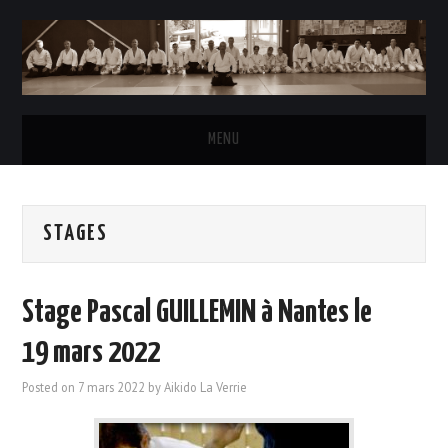
MENU
ACCUEIL
STAGES
L’AÏKIDO
LE CLUB
Stage Pascal GUILLEMIN à Nantes le
HORAIRES DES COURS
19 mars 2022
Posted on
7 mars 2022
by
Aikido La Verrie
INSCRIPTIONS & TARIFS
LE BUREAU