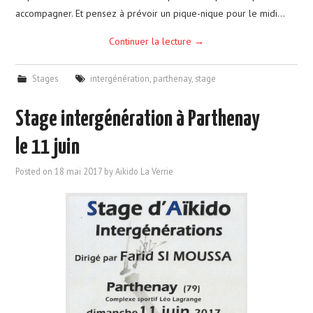
accompagner. Et pensez à prévoir un pique-nique pour le midi…
Continuer la lecture
→
Stages
intergénération
,
parthenay
,
stage
Stage intergénération à Parthenay
le 11 juin
Posted on
18 mai 2017
by
Aikido La Verrie