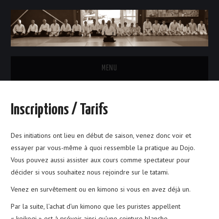
MENU
ACCUEIL
Inscriptions / Tarifs
L’AÏKIDO
Des initiations ont lieu en début de saison, venez donc voir et
LE CLUB
essayer par vous-même à quoi ressemble la pratique au Dojo.
Vous pouvez aussi assister aux cours comme spectateur pour
HORAIRES DES COURS
décider si vous souhaitez nous rejoindre sur le tatami.
Venez en survêtement ou en kimono si vous en avez déjà un.
INSCRIPTIONS & TARIFS
Par la suite, l’achat d’un kimono que les puristes appellent
LE BUREAU
« keikogi » est à prévoir ainsi qu’une ceinture blanche.