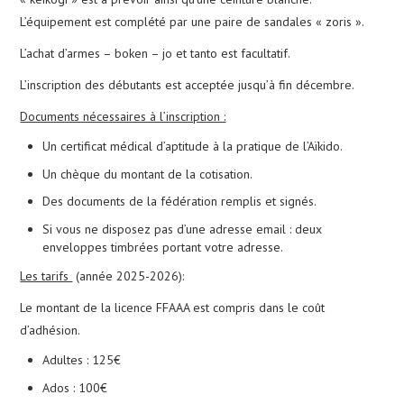
L’équipement est complété par une paire de sandales « zoris ».
CALENDRIER
L’achat d’armes – boken – jo et tanto est facultatif.
L’inscription des débutants est acceptée jusqu’à fin décembre.
PHOTOS
Documents nécessaires à l’inscription :
NOUS CONTACTER
Un certificat médical d’aptitude à la pratique de l’Aïkido.
Un chèque du montant de la cotisation.
Des documents de la fédération remplis et signés.
Si vous ne disposez pas d’une adresse email : deux
enveloppes timbrées portant votre adresse.
Les tarifs
(année 2025-2026):
Le montant de la licence FFAAA est compris dans le coût
d’adhésion.
Adultes : 125€
Ados : 100€