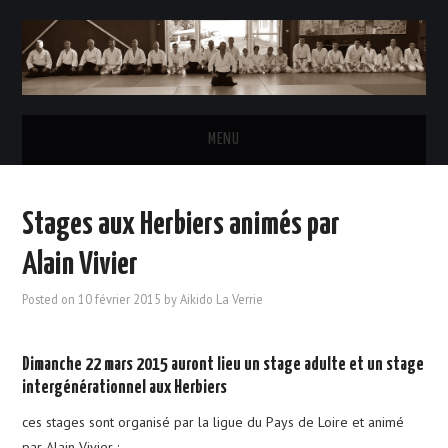
MENU
ACCUEIL
Stages aux Herbiers animés par
L’AÏKIDO
Alain Vivier
LE CLUB
Posted on
10 février 2015
by
Aikido La Verrie
HORAIRES DES COURS
Dimanche 22 mars 2015 auront lieu un stage adulte et un stage
intergénérationnel aux Herbiers
INSCRIPTIONS & TARIFS
ces stages sont organisé par la ligue du Pays de Loire et animé
LE BUREAU
par Alain Vivier :