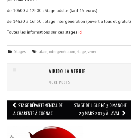
de 10h00 à 12h00 : Stage adulte (tarif 15 euros)
CALENDRIER
de 14h30 à 16h30 : Stage intergénération (ouvert à tous et gratuit)
PHOTOS
Toutes les informations sur ces stages
ici
NOUS CONTACTER
Stages
alain
,
intergénération
,
stage
,
vivier
AIKIDO LA VERRIE
MORE POSTS
Navigation
STAGE DÉPARTEMENTAL DE
STAGE DE LIGUE N°3 DIMANCHE
des
LA CHARENTE À COGNAC
29 MARS 2015 À LAVAL
articles