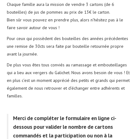
Chaque famille
aura la
mission
de vendre 3
cartons
(de 6
bouteilles
) de jus de
pommes
au prix de 13€ le carton.
CALENDRIER
Bien sûr vous pouvez en prendre plus, alors n’hésitez pas à le
faire savoir autour de vous !
PHOTOS
Pour ceux qui
possèdent
des
bouteilles
des
années précédentes
une
remise
de 30cts sera faite par
bouteille retournée
propre
NOUS CONTACTER
avant la journée.
De plus vous
êtes
tous
conviés
au
ramassage
et
embouteillages
qui a lieu aux
vergers
du
Galichet
. Nous avons besoin de vous ! Et
en plus c’est un
moment apprécié
des
petits
et
grands
qui
permet
également
de nous
retrouver
et
d’échanger
entre
adhérents
et
familles
.
Merci de compléter le formulaire en ligne ci-
dessous pour valider le nombre de cartons
commandés et la participation ou non à la