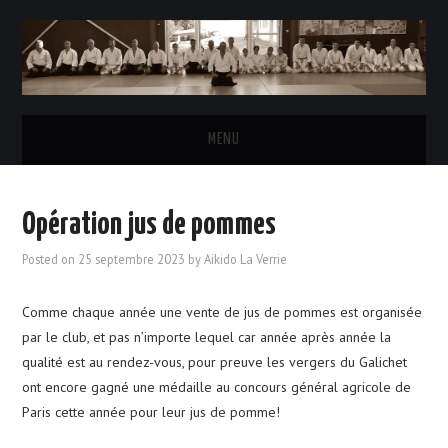
MENU
ACCUEIL
Opération jus de pommes
L’AÏKIDO
Posted on
25 septembre 2023
by
Aikido La Verrie
LE CLUB
Comme
chaque année
une
vente de
jus de pommes est
organisée
par le club
, et pas n’importe lequel car année après année la
HORAIRES DES COURS
qualité est au rendez-vous, pour preuve les vergers du Galichet
ont encore gagné une médaille au concours général agricole de
INSCRIPTIONS & TARIFS
Paris cette année pour leur jus de pomme!
LE BUREAU