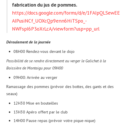
fabrication du jus de pommes.
https://docs.google.com/forms/d/e/1FAIpQLSewEE
AIPusiNCf_UOXcQp9enn6HiTSpo_-
NWFspI6P3oXrLcA/viewform?usp=pp_url
Déroulement de la journée
08H00 Rendez-vous devant le dojo
Possibilité de se rendre directement au verger le Galichet à la
Boissière de Montaigu pour 09H00
09H00: Arrivée au verger
Ramassage des pommes (prévoir des bottes, des gants et des
seaux)
12H30 Mise en bouteilles
13H30 Apéro offert par le club
14H00 Pause repas (prévoir votre pique-nique)